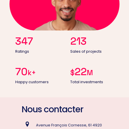
347
213
Ratings
Sales of projects
70
22
k+
$
M
Happy customers
Total investments
Nous contacter
Avenue François Cornesse, 61 4920